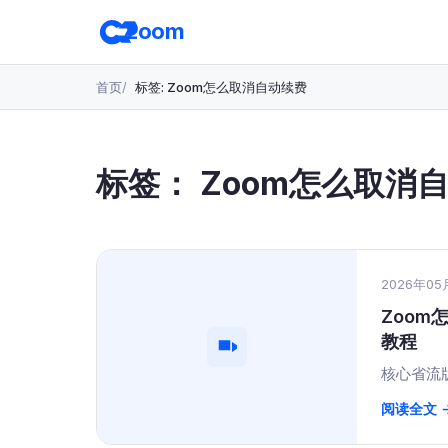
跳
zoom
转
至
主
首页
标签: Zoom怎么取消自动续费
要
内
容
标签：
Zoom怎么取消
2026年05
Zoom
教程
核心省流版
阅读全文 